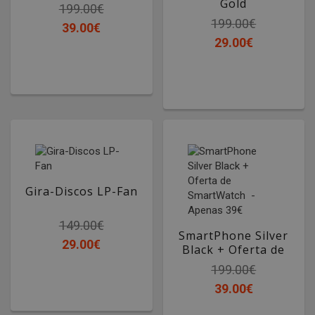
Gold
199.00€
199.00€
39.00€
29.00€
Gira-Discos LP-Fan
149.00€
SmartPhone Silver
29.00€
Black + Oferta de
SmartWatch -
199.00€
Apenas 39€
39.00€