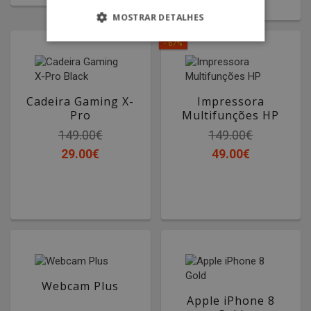
MOSTRAR DETALHES
- 67%
Cadeira Gaming X-
Impressora
Pro
Multifunções HP
Black
149.00€
149.00€
29.00€
49.00€
Webcam Plus
Apple iPhone 8