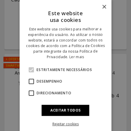
×
Pro
Bluetooth
Green
Este website
149.00€
149.00€
usa cookies
29.00€
29.00€
Este website usa cookies para melhorar a
experiência do usuário. Ao utilizar o nosso
website, estará a concordar com todos os
cookies de acordo com a Política de Cookies
parte integrante da nossa Política de
Privacidade.
Ler mais
+ OFERTA
SMARTWATCH
ESTRITAMENTE NECESSÁRIOS
DESEMPENHO
Tablet S-Pad
Android
Máquina de
DIRECIONAMENTO
Barbear Superb 4
199.00€
4 Cabeças
149.00€
39.00€
ACEITAR TODOS
29.00€
Rejeitar cookies