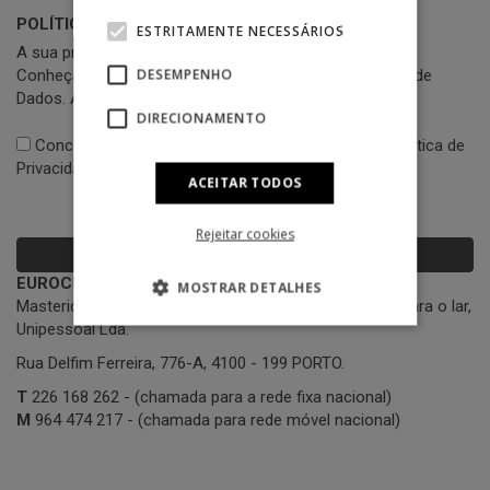
POLÍTICA DE TRATAMENTO DE DADOS
ESTRITAMENTE NECESSÁRIOS
A sua privacidade é importante para nós.
Conheça a nossa Política de Privacidade e Tratamento de
DESEMPENHO
Dados. Aceite-a abaixo.
DIRECIONAMENTO
Concordo com os
Termos e Condições
e com a
Política de
Privacidade
ACEITAR TODOS
Rejeitar cookies
ENVIAR
EUROCUPON
MOSTRAR DETALHES
Masterideia Divulgação e Comercialização de artigos para o lar,
Unipessoal Lda.
Rua Delfim Ferreira, 776-A, 4100 - 199 PORTO.
T
226 168 262 - (chamada para a rede fixa nacional)
M
964 474 217 - (chamada para rede móvel nacional)