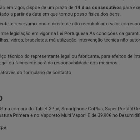
ão em vigor, dispõe de um prazo de
14 dias consecutivos
para exe
ntado a partir da data em que tomou posso fisica dos bens.
iente, e reservamo-nos o direito de não reembolsar o valor correspo
forme legislação em vigor na Lei Portuguesa As condições da garanti
, pilhas, vidros, braceletes, má utilização, intervenção técnica não
ço técnico do representante legal ou fabricante, para efeitos de int
egal ou fabricante será da responsabilidade dos mesmos.
 através do formulário de contacto.
o
0€ na compra do Tablet XPad, Smartphone GoPlus, Super Portátil 
stura Primera e no Vaporeto Multi Vapori. E de 39,90€ no Desumidi
EPA.