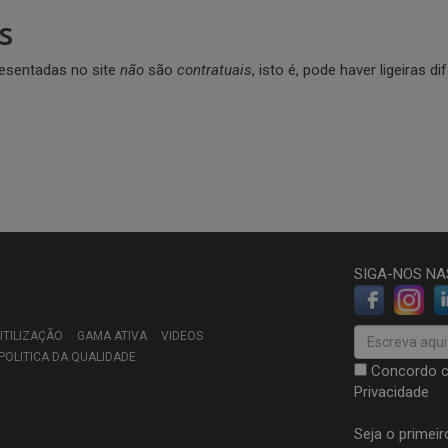
s
esentadas no site
não
são
contratuais
, isto é, pode haver ligeiras 
SIGA-NOS NA
UTILIZAÇÃO
GAMA ATIVA
VIDEOS
POLITICA DA QUALIDADE
Concordo 
Privacidade
Seja o primeir