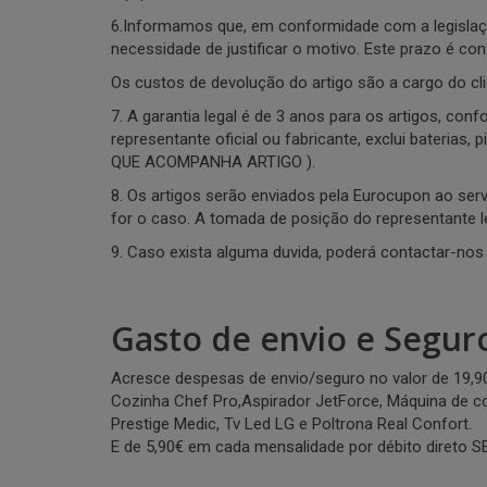
6.Informamos que, em conformidade com a legislaç
necessidade de justificar o motivo. Este prazo é co
Os custos de devolução do artigo são a cargo do cl
7. A garantia legal é de 3 anos para os artigos, con
representante oficial ou fabricante, exclui baterias
QUE ACOMPANHA ARTIGO ).
8. Os artigos serão enviados pela Eurocupon ao servi
for o caso. A tomada de posição do representante l
9. Caso exista alguma duvida, poderá contactar-nos
Gasto de envio e Segur
Acresce despesas de envio/seguro no valor de 19,9
Cozinha Chef Pro,Aspirador JetForce, Máquina de co
Prestige Medic, Tv Led LG e Poltrona Real Confort.
E de 5,90€ em cada mensalidade por débito direto S