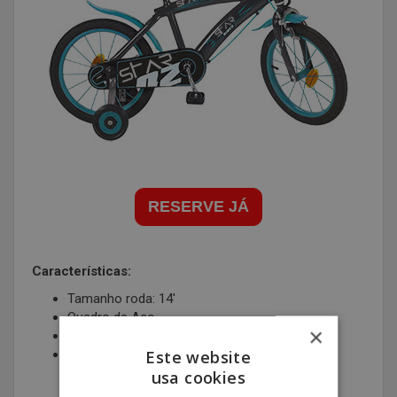
RESERVE JÁ
Características:
Tamanho roda: 14'
Quadro de Aço
×
Look Retro
Este website
Rodinhas de Segurança - extraiveis
usa cookies